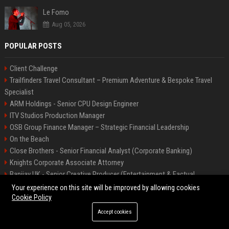
Le Fomo
Aug 05, 2026
POPULAR POSTS
Client Challenge
Trailfinders Travel Consultant – Premium Adventure & Bespoke Travel
Specialist
ARM Holdings - Senior CPU Design Engineer
ITV Studios Production Manager
OSB Group Finance Manager – Strategic Financial Leadership
On the Beach
Close Brothers - Senior Financial Analyst (Corporate Banking)
Knights Corporate Associate Attorney
Banijay UK - Senior Creative Producer (Entertainment & Factual
Entertainment)
Your experience on this site will be improved by allowing cookies
Cookie Policy
Accept cookies
©2026 Bip America. All right reserved.