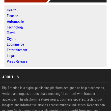
Health
Finance
Automobile
Technology
Travel
Crypto
Ecommerce
Entertainment
Legal
Press Release
ABOUT US
Bip America is a digital publishing platform designed to help businesses,
writers and organizations share meaningful content with broader
audiences. The platform features news, business updates, technology
insights and informative articles across multiple industries. Readers can
explore fresh perspectives while contributors benefit from increased