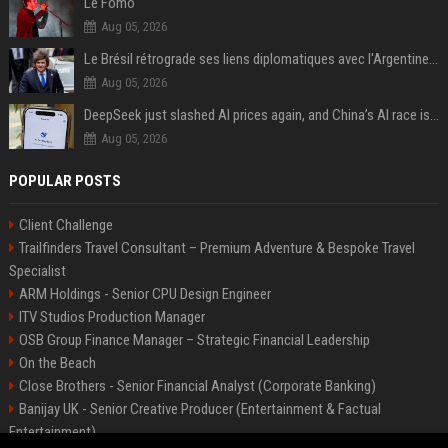
Le Fomo
Aug 05, 2026
Le Brésil rétrograde ses liens diplomatiques avec l'Argentine source
Aug 05, 2026
DeepSeek just slashed AI prices again, and China’s AI race is getting even messier
Aug 05, 2026
POPULAR POSTS
Client Challenge
Trailfinders Travel Consultant – Premium Adventure & Bespoke Travel
Specialist
ARM Holdings - Senior CPU Design Engineer
ITV Studios Production Manager
OSB Group Finance Manager – Strategic Financial Leadership
On the Beach
Close Brothers - Senior Financial Analyst (Corporate Banking)
Banijay UK - Senior Creative Producer (Entertainment & Factual
Entertainment)