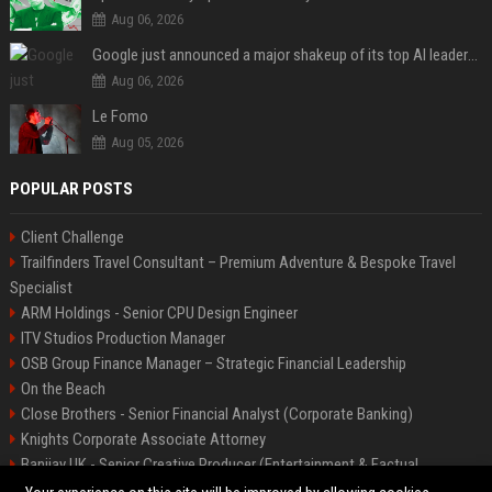
Aug 06, 2026
Google just announced a major shakeup of its top AI leadership
Aug 06, 2026
Le Fomo
Aug 05, 2026
POPULAR POSTS
Client Challenge
Trailfinders Travel Consultant – Premium Adventure & Bespoke Travel
Specialist
ARM Holdings - Senior CPU Design Engineer
ITV Studios Production Manager
OSB Group Finance Manager – Strategic Financial Leadership
On the Beach
Close Brothers - Senior Financial Analyst (Corporate Banking)
Knights Corporate Associate Attorney
Banijay UK - Senior Creative Producer (Entertainment & Factual
Entertainment)