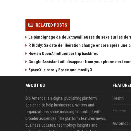
RELATED POSTS
Le témoignage de deux travailleuses du sexe sur les der
P. Diddy: Sa date de libération change encore après une 
How an OpenAI influencer trip backfired
Google Assistant will disappear from your phone next mo
SpaceX is barely Space and mostly X
ABOUT US
FEATURE
Bip America is a digital publishing platform
Health
designed to help businesses, writers and
Finance
organizations share meaningful content with
broader audiences. The platform features news,
Automobil
business updates, technology insights and