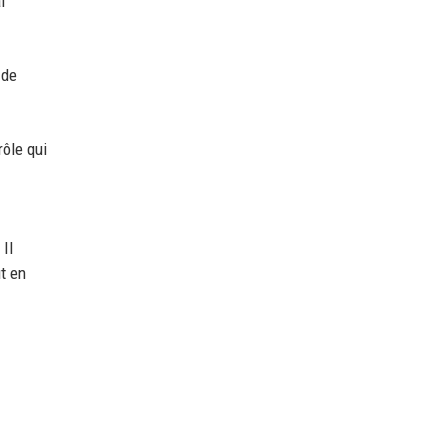
i
 de
rôle qui
Il
t en