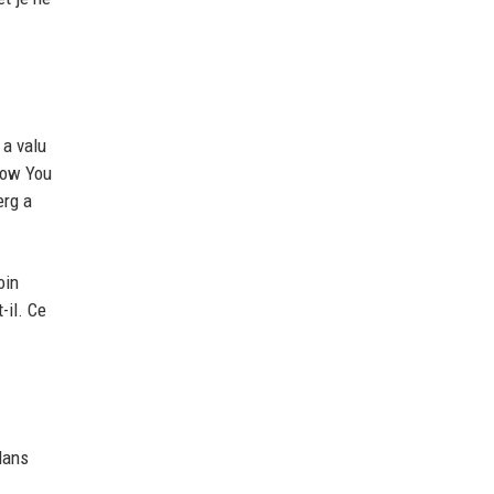
 a valu
Now You
erg a
oin
-il. Ce
dans