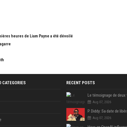
nières heures de Liam Payne a été dévoilé
bagarre
nth
D CATEGORIES
RECENT POSTS
Aug 07, 2026
Aug 07, 2026
e