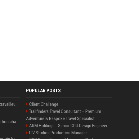
POPULAR POSTS
Le témoignage de deux travailleuses du sexe sur les dernières heures de Liam Payne a été dévoilé
Client Challenge
Trailfinders Travel Consultant – Premium
Adventure & Bespoke Travel Specialist
P. Diddy: Sa date de libération change encore après une bagarre
ARM Holdings - Senior CPU Design Engineer
ITV Studios Production Manager