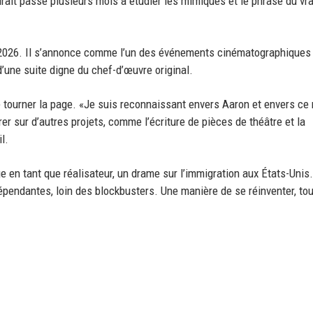
urait passé plusieurs mois à étudier les mimiques et le phrasé du vra
re 2026. Il s’annonce comme l’un des événements cinématographiques
d’une suite digne du chef-d’œuvre original.
 tourner la page. «Je suis reconnaissant envers Aaron et envers ce 
r sur d’autres projets, comme l’écriture de pièces de théâtre et la
l.
 en tant que réalisateur, un drame sur l’immigration aux États-Unis. 
pendantes, loin des blockbusters. Une manière de se réinventer, tou