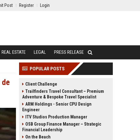
it Post
Register
Login
REAL ESTATE
LEGAL
PRESS RELEASE
POPULAR POSTS
e de
Client Challenge
Trailfinders Travel Consultant – Premium
Adventure & Bespoke Travel Specialist
ARM Holdings - Senior CPU Design
Engineer
ITV Studios Production Manager
OSB Group Finance Manager – Strategic
Financial Leadership
On the Beach