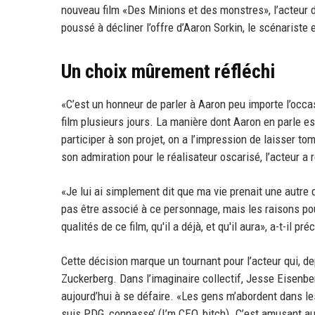
nouveau film «Des Minions et des monstres», l’acteur d
poussé à décliner l’offre d’Aaron Sorkin, le scénariste e
Un choix mûrement réfléchi
«C’est un honneur de parler à Aaron peu importe l’occas
film plusieurs jours. La manière dont Aaron en parle es
participer à son projet, on a l’impression de laisser t
son admiration pour le réalisateur oscarisé, l’acteur 
«Je lui ai simplement dit que ma vie prenait une autre d
pas être associé à ce personnage, mais les raisons pour
qualités de ce film, qu'il a déjà, et qu'il aura», a-t-il pré
Cette décision marque un tournant pour l’acteur qui, d
Zuckerberg. Dans l’imaginaire collectif, Jesse Eisenber
aujourd’hui à se défaire. «Les gens m’abordent dans les
suis PDG, connasse’ (I’m CEO, bitch). C’est amusant au