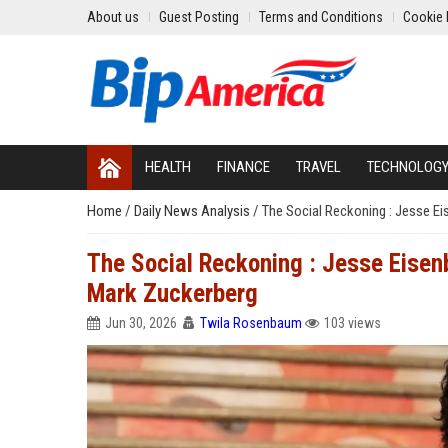
About us
Guest Posting
Terms and Conditions
Cookie 
HEALTH
FINANCE
TRAVEL
TECHNOLOG
Home
/
Daily News Analysis
/
The Social Reckoning : Jesse Eis
The Social Reckoning : Jesse Eisenbe
Mark Zuckerberg
Jun 30, 2026
Twila Rosenbaum
103 views