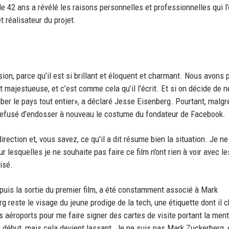
e 42 ans a révélé les raisons personnelles et professionnelles qui l’
t réalisateur du projet.
ion, parce qu’il est si brillant et éloquent et charmant. Nous avons 
t majestueuse, et c’est comme cela qu’il l’écrit. Et si on décide de 
omber le pays tout entier», a déclaré Jesse Eisenberg. Pourtant, malgr
a refusé d’endosser à nouveau le costume du fondateur de Facebook.
irection et, vous savez, ce qu'il a dit résume bien la situation. Je n
 lesquelles je ne souhaite pas faire ce film n'ont rien à voir avec le
cisé.
epuis la sortie du premier film, a été constamment associé à Mark
g reste le visage du jeune prodige de la tech, une étiquette dont il 
 aéroports pour me faire signer des cartes de visite portant la ment
 début, mais cela devient lassant. Je ne suis pas Mark Zuckerberg, e