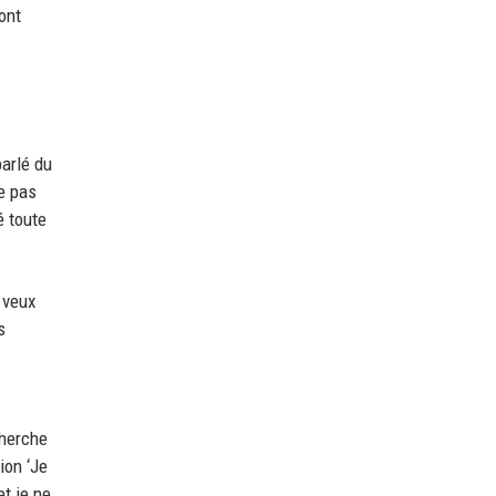
ont
parlé du
ne pas
é toute
e veux
s
cherche
ion ‘Je
t je ne