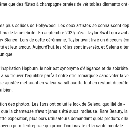
même que des flûtes à champagne ornées de véritables diamants ont 
des plus solides de Hollywood. Les deux artistes se connaissent dep
bas de la célébrité. En septembre 2025, c'est Taylor Swift qui avait
 Blanco. Lors de cette cérémonie, Taylor avait livré un discours é
é et leur amour. Aujourd'hui, les rôles sont inversés, et Selena a te
unique.
l'inspiration Hepburn, le noir est synonyme d'élégance et de sobriété
 su trouver l'équilibre parfait entre être remarquée sans voler la v
upe ajustée mettaient en valeur sa silhouette tout en restant discrète
i bien.
on des photos. Les fans ont salué le look de Selena, qualifié de «
é que la chanteuse n'avait jamais été aussi radieuse. Rare Beauty, l
te exposition, plusieurs utilisateurs demandant quels produits elle 
nvenu pour l'entreprise qui prône l'inclusivité et la santé mentale.