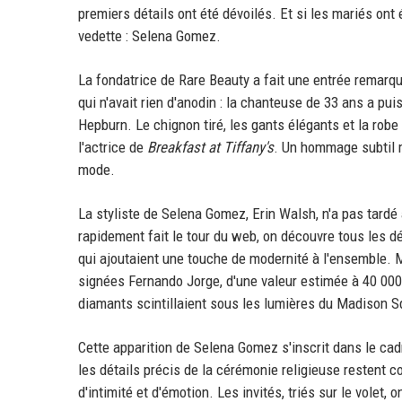
premiers détails ont été dévoilés. Et si les mariés ont 
vedette : Selena Gomez.
La fondatrice de Rare Beauty a fait une entrée remarq
qui n'avait rien d'anodin : la chanteuse de 33 ans a pu
Hepburn. Le chignon tiré, les gants élégants et la rob
l'actrice de
Breakfast at Tiffany's
. Un hommage subtil m
mode.
La styliste de Selena Gomez, Erin Walsh, n'a pas tardé
rapidement fait le tour du web, on découvre tous les 
qui ajoutaient une touche de modernité à l'ensemble. Ma
signées Fernando Jorge, d'une valeur estimée à 40 000 d
diamants scintillaient sous les lumières du Madison S
Cette apparition de Selena Gomez s'inscrit dans le cadr
les détails précis de la cérémonie religieuse restent co
d'intimité et d'émotion. Les invités, triés sur le volet