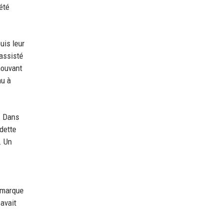
été
uis leur
 assisté
mouvant
nu à
. Dans
edette
. Un
a marque
avait