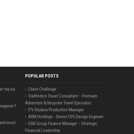
POPULAR POSTS
How an OpenAI influencer trip backfired
Client Challenge
Trailfinders Travel Consultant – Premium
Adventure & Bespoke Travel Specialist
Google Assistant will disappear from your phone next month
ITV Studios Production Manager
ARM Holdings - Senior CPU Design Engineer
SpaceX is barely Space and mostly X
OSB Group Finance Manager – Strategic
Financial Leadership