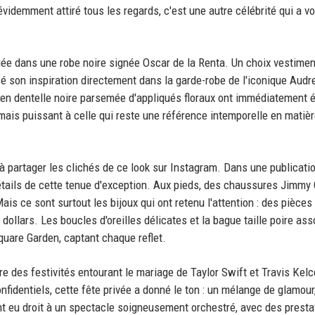
évidemment attiré tous les regards, c'est une autre célébrité qui a vo
uée dans une robe noire signée Oscar de la Renta. Un choix vestimen
isé son inspiration directement dans la garde-robe de l'iconique Audr
e en dentelle noire parsemée d'appliqués floraux ont immédiatement 
ais puissant à celle qui reste une référence intemporelle en matiè
 à partager les clichés de ce look sur Instagram. Dans une publicatio
détails de cette tenue d'exception. Aux pieds, des chaussures Jimmy
is ce sont surtout les bijoux qui ont retenu l'attention : des pièces
ollars. Les boucles d'oreilles délicates et la bague taille poire ass
quare Garden, captant chaque reflet.
e des festivités entourant le mariage de Taylor Swift et Travis Kelc
nfidentiels, cette fête privée a donné le ton : un mélange de glamour
, ont eu droit à un spectacle soigneusement orchestré, avec des presta