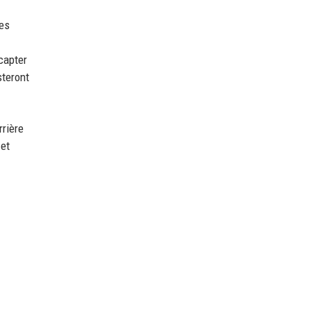
les
capter
steront
rrière
 et