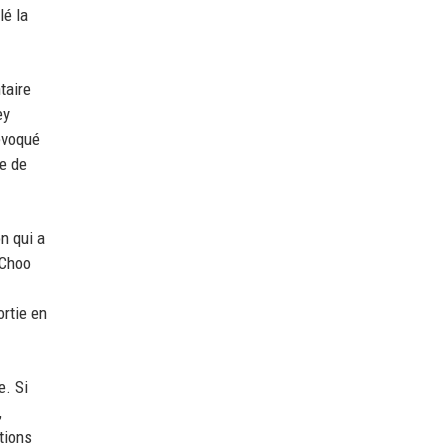
lé la
taire
ey
évoqué
re de
n qui a
 Choo
ortie en
e. Si
,
tions