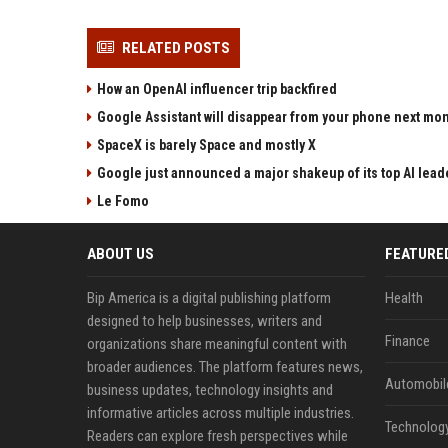
RELATED POSTS
How an OpenAI influencer trip backfired
Google Assistant will disappear from your phone next mo
SpaceX is barely Space and mostly X
Google just announced a major shakeup of its top AI lead
Le Fomo
ABOUT US
FEATURE
Bip America is a digital publishing platform
Health
designed to help businesses, writers and
Finance
organizations share meaningful content with
broader audiences. The platform features news,
Automobil
business updates, technology insights and
informative articles across multiple industries.
Technolog
Readers can explore fresh perspectives while