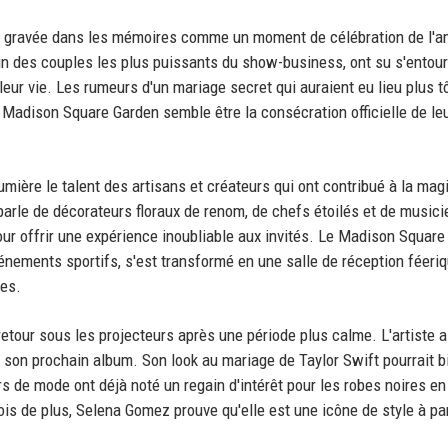
era gravée dans les mémoires comme un moment de célébration de l'a
l'un des couples les plus puissants du show-business, ont su s'entou
eur vie. Les rumeurs d'un mariage secret qui auraient eu lieu plus t
u Madison Square Garden semble être la consécration officielle de le
mière le talent des artisans et créateurs qui ont contribué à la magi
parle de décorateurs floraux de renom, de chefs étoilés et de music
ur offrir une expérience inoubliable aux invités. Le Madison Square
nements sportifs, s'est transformé en une salle de réception féeriq
ues.
tour sous les projecteurs après une période plus calme. L'artiste a
 son prochain album. Son look au mariage de Taylor Swift pourrait b
s de mode ont déjà noté un regain d'intérêt pour les robes noires en
ois de plus, Selena Gomez prouve qu'elle est une icône de style à pa