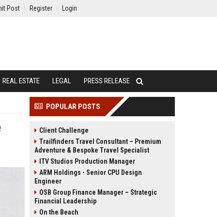
it Post
Register
Login
REAL ESTATE
LEGAL
PRESS RELEASE
POPULAR POSTS
e
Client Challenge
Trailfinders Travel Consultant – Premium
Adventure & Bespoke Travel Specialist
ITV Studios Production Manager
ARM Holdings - Senior CPU Design
Engineer
OSB Group Finance Manager – Strategic
Financial Leadership
On the Beach