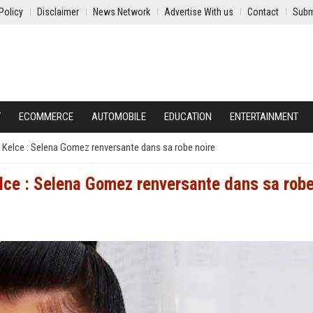
Policy
Disclaimer
News Network
Advertise With us
Contact
Subm
Y
ECOMMERCE
AUTOMOBILE
EDUCATION
ENTERTAINMENT
s Kelce : Selena Gomez renversante dans sa robe noire
elce : Selena Gomez renversante dans sa rob