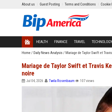
About us
Guest Posting
Terms and Conditions
Cookie 
HEALTH
FINANCE
TRAVEL
TECHNOLOG
Home
/
Daily News Analysis
/
Mariage de Taylor Swift et Travi
Mariage de Taylor Swift et Travis K
noire
Jul 04, 2026
Twila Rosenbaum
107 views