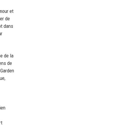
mour et
rer de
ôt dans
ur
e de la
iens de
 Garden
ue,
ien
rt