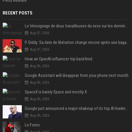
Press Release
RECENT POSTS
Le témoignage de deux travailleuses du sexe sur les dernières heures de Liam Payne a été dévoilé
Aug 07, 2026
P. Diddy: Sa date de libération change encore après une bagarre
Aug 07, 2026
How an OpenAI influencer trip backfired
Aug 06, 2026
Google Assistant will disappear from your phone next month
Aug 06, 2026
SpaceX is barely Space and mostly X
Aug 06, 2026
Google just announced a major shakeup of its top AI leadership
Aug 06, 2026
Le Fomo
Aug 05, 2026